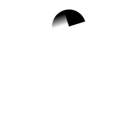
1.
[파주관] 23년 3회기
장난감도서관 회원
모집
✅ 지원 소식 상세 보기 ▼
https://www.pajuscc.or.kr:46144/s3_2_3/2
52
작성일: 2023-05-25 ~ 2023-05-31
2.
[어린이메이킹] 6월