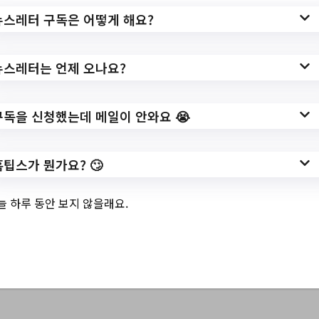
뉴스레터 구독은 어떻게 해요?
3.
파주 사용 리뷰 이벤
뉴스레터는 언제 오나요?
트 안내
구독을 신청했는데 메일이 안와요 😭
✅ 지원 소식 상세 보기 ▼
홈팁스가 뭔가요? 🙄
https://www.paju.go.kr/user/board/BD_boar
늘 하루 동안 보지 않을래요.
d.list.do?bbsCd=2001
작성일: 2023-05-25 ~