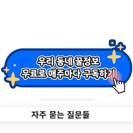
메이커로 첫 걸음/
3D펜 (초등 저학년)
✅ 지원 소식 상세 보기 ▼
https://lib.paju.go.kr/jalib/menu/10071/prog
ram/30015/lectureList.do?
manageCd=MA&target=%EC%96%B4%E
B%A6%B0%EC%9D%B4&statusCd=&sea
rchCondition=title&searchKeyword=#javas
cript
자주 묻는 질문들
작성일: 2023-05-25 ~ 2023-06-08