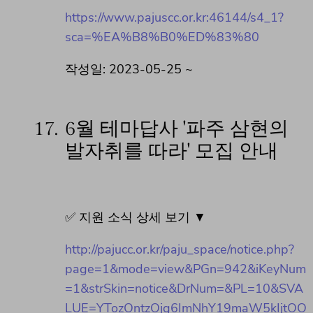
https://www.pajuscc.or.kr:46144/s4_1?
sca=%EA%B8%B0%ED%83%80
작성일: 2023-05-25 ~
17.
6월 테마답사 '파주 삼현의
발자취를 따라' 모집 안내
✅ 지원 소식 상세 보기 ▼
http://pajucc.or.kr/paju_space/notice.php?
page=1&mode=view&PGn=942&iKeyNum
=1&strSkin=notice&DrNum=&PL=10&SVA
LUE=YTozOntzOjg6ImNhY19maW5kIjtOO