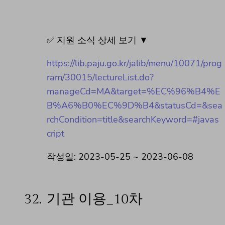
✅ 지원 소식 상세 보기 ▼
https://lib.paju.go.kr/jalib/menu/10071/prog
ram/30015/lectureList.do?
manageCd=MA&target=%EC%96%B4%E
B%A6%B0%EC%9D%B4&statusCd=&sea
rchCondition=title&searchKeyword=#javas
cript
작성일: 2023-05-25 ~ 2023-06-08
32.
기관 이용_10차