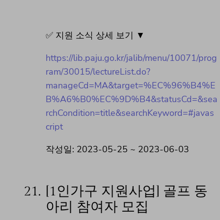
✅ 지원 소식 상세 보기 ▼
https://lib.paju.go.kr/jalib/menu/10071/prog
ram/30015/lectureList.do?
manageCd=MA&target=%EC%96%B4%E
B%A6%B0%EC%9D%B4&statusCd=&sea
rchCondition=title&searchKeyword=#javas
cript
작성일: 2023-05-25 ~ 2023-06-03
21.
[1인가구 지원사업] 골프 동
아리 참여자 모집