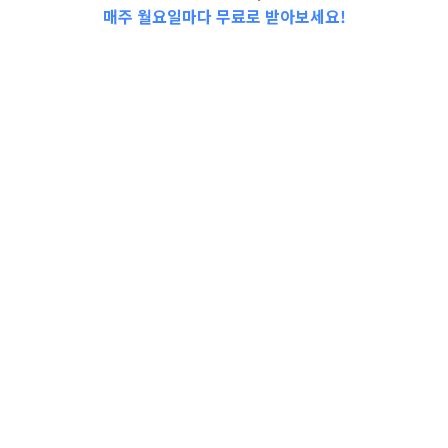
매주 월요일마다 무료로 받아보세요!
📩Top 3 소식❕