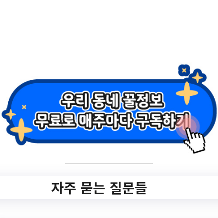
‍ 지원대상 ‍
임신중이거나 분만 후 6개월 미만인 여성
지원내용
임산부 등록관리산전관리 : 임신초기검사
및 막달검사, 태아기형아검사, 임신성 당뇨
검사엽산제 : 임신일로부터 12주(3개월)철
분제 : 임신16주부터 분만전까지(5개월)모
자건강증진 프로그램 운영유축기 무료 대
여산후우울척도검사산후조리원 정기 지도
점검
신청기간
자주 묻는 질문들
상시신청