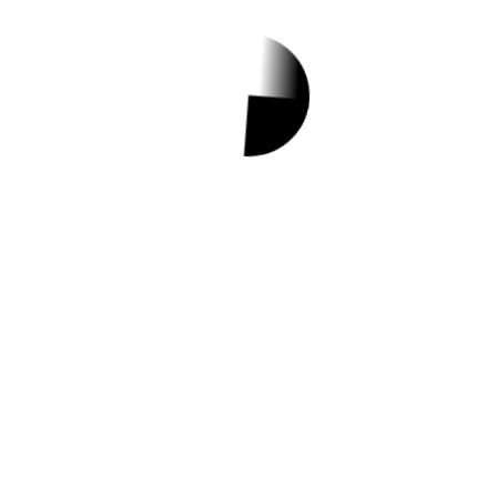
우리가족 동네&육아&생활 통합정보 전문
가
홈팁스 예요!
곧 엄마가 되는 임산부분 계신가요?
임산부라면 누구나 받을 수 있는 건강관리
서비스!
홈팁스와 함께 알아볼까요?
⭐ ⭐
임산부 건강관리 지원이란?
행복한 임신, 건강한 출산을 위하여임산부
건강체크 및 관리, 건강상담등을 지원해주
는 사업이예요!
⭐ ⭐