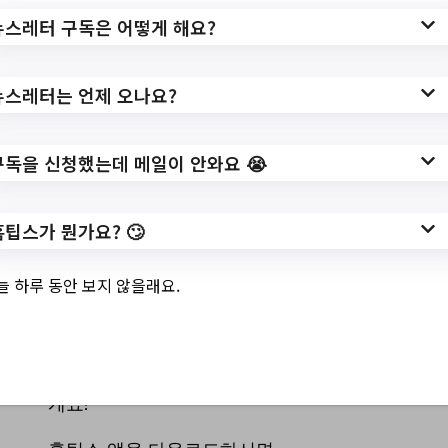
신청방법
뉴스레터 구독은 어떻게 해요?
방문신청 : 거주지 관할 보건소
온라인 신청: 정부24(www.gov.kr)
뉴스레터는 언제 오나요?
제출서류
신분증(첫 방문시 산모수첩 또는 임신확인
구독을 신청했는데 메일이 안와요 😭
서류)
홈페이지 바로가기 ▶
홈팁스가 뭔가요? 🙄
홈팁스 더 알아보기 >
늘 하루 동안 보지 않을래요.
이번에 시행하는 정책들이 딱 맞아서
많은 혜택을 받을 수 있으면 좋겠어요!
홈팁스가 꿀 정부혜택들 빨리빨리 가져올
게요!