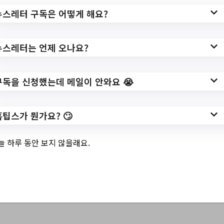
뉴스레터 구독은 어떻게 해요?
뉴스레터는 언제 오나요?
구독을 신청했는데 메일이 안와요 😭
3.
클래식악기 탐구
홈팁스가 뭔가요? 🙄
생활 프로그램 신
청
늘 하루 동안 보지 않을래요.
홈페이지 바로가기 ▶
작성일: 2023-05-01 ~