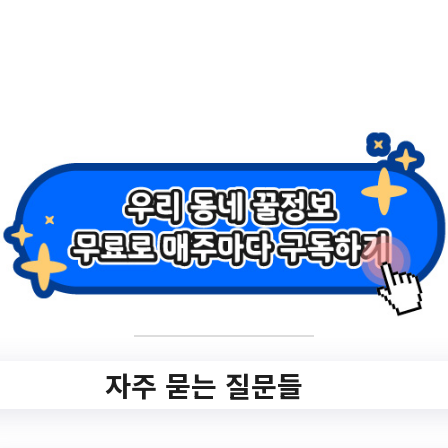
2.
무급휴직 근로자
고용유지지원금
신청기간 연장
홈페이지 바로가기 ▶
자주 묻는 질문들
작성일: 2023-04-30 ~