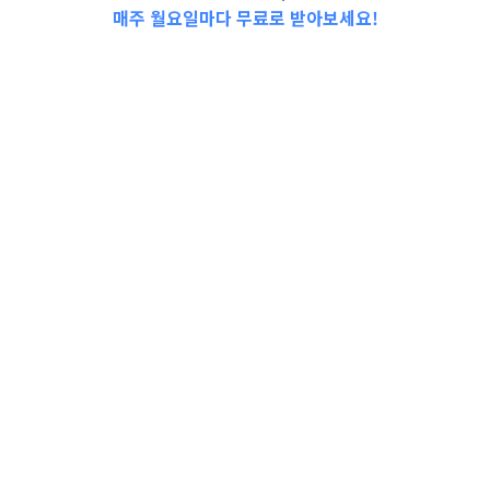
매주 월요일마다 무료로 받아보세요!
📩Top 3 소식❕