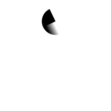
1.
비만아웃 운동교
실 참여자모집 무
료
홈페이지 바로가기 ▶
작성일: 2023-05-04 ~