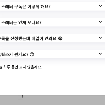
뉴스레터 구독은 어떻게 해요?
홈페이지 바로가기 ▶
작성일: 2023-05-04 ~
뉴스레터는 언제 오나요?
구독을 신청했는데 메일이 안와요 😭
👍기타 주간 소식
홈팁스가 뭔가요? 🙄
늘 하루 동안 보지 않을래요.
4.
차령초과 말소등록 예고
통지 반송분 공시송달 공
고