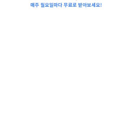
매주 월요일마다 무료로 받아보세요!
📩Top 3 소식❕