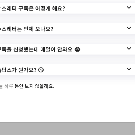
뉴스레터 구독은 어떻게 해요?
뉴스레터는 언제 오나요?
3.
아동특화 북큐레
구독을 신청했는데 메일이 안와요 😭
이션 독립운동실
홈팁스가 뭔가요? 🙄
록
늘 하루 동안 보지 않을래요.
홈페이지 바로가기 ▶
작성일: 2023-05-03 ~