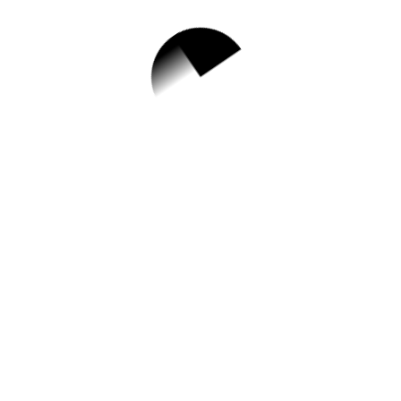
1.
재난대응 안전한
국훈련 국민체험
단 모집
홈페이지 바로가기 ▶
작성일: 2023-05-03 ~