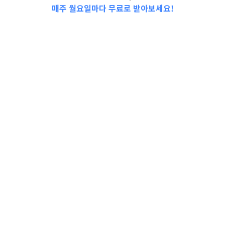
매주 월요일마다 무료로 받아보세요!
📩Top 3 소식❕