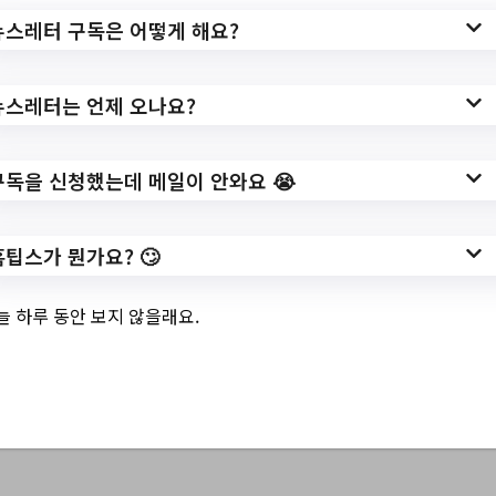
뉴스레터 구독은 어떻게 해요?
뉴스레터는 언제 오나요?
3.
공공체육시설 단
구독을 신청했는데 메일이 안와요 😭
시간근로자 모집
홈팁스가 뭔가요? 🙄
공고
늘 하루 동안 보지 않을래요.
홈페이지 바로가기 ▶
작성일: 2023-05-03 ~