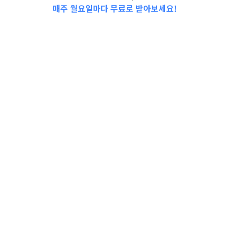
매주 월요일마다 무료로 받아보세요!
📩Top 3 소식❕