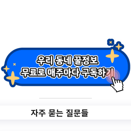
색 · 냄새 · 형태
POINT 1. 아기 똥 색 체크!
1-1. 이런 색은 좋아요~
1-2. 이런 색은 주의해주세요!
BONUS. 응가 냄새로 확인해 보는 아기
건강!
POINT 2. 아기 똥 형태 체크!
2-1. 아기 똥에 섞여 나오는 것
2-2. 아기 똥의 굳기
눈에 넣어도 아프지 않을 사랑하는 우리 아기 ❤ 육
아 중인 엄마 아빠의 가장 큰 소망이자 관심사는 바
로 아기의 건강이죠😍 하지만 말도 못 하는 아기에
자주 묻는 질문들
게 ‘건강하니? 어디 아프진 않고?’ 하고 물어볼 수도
없는 노릇! 아기 건강을 바로 알 수 있는 지표가 아
기 똥이라고 하는데, 아기가 응가 할 때마다 기저귀