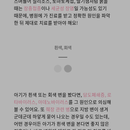
스며들어 칠리소스, 토마토케첩, 딸기잼처럼 붉을
때는
장중첩증
이나
세균성 장염
일 가능성도 있기
때문에, 병원에 가 진료를 받고 정확한 원인을 파악
한 뒤 제대로 치료를 받아야 해요!
아기가 흰색 또는 회색 변을 봤다면,
담도폐쇄증, 로
타바이러스, 아데노바이러스
를 그 원인으로 의심해
볼 수 있어요. 또
췌장 관련 병
으로 지방 변이 생겨
군데군데 하얗게 묻어 나오는 경우일 수도 있는데,
어떤 경우이든 아기가 흰색 변을 본다면 좋지 않은