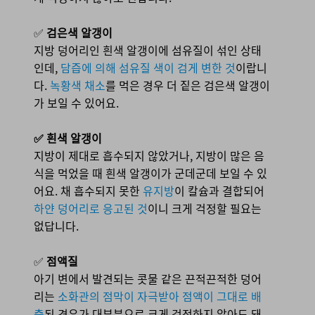
✅
검은색 알갱이
지방 덩어리인 흰색 알갱이에 섬유질이 섞인 상태
인데,
담즙에 의해 섬유질 색이 검게 변한 것
이랍니
다.
녹황색 채소
를 먹은 경우 더 짙은 검은색 알갱이
가 보일 수 있어요.
✅ 흰색 알갱이
지방이 제대로 흡수되지 않았거나, 지방이 많은 음
식을 먹었을 때 흰색 알갱이가 군데군데 보일 수 있
어요. 채 흡수되지 못한
유지방
이 칼슘과 결합되어
하얀 덩어리로 응고된 것
이니 크게 걱정할 필요는
없답니다.
✅
점액질
아기 변에서 발견되는 콧물 같은 끈적끈적한 덩어
리는
소화관의 점막이 자극받아 점액이 그대로 배
출
된 경우가 대부분으로 크게 걱정하지 않아도 돼