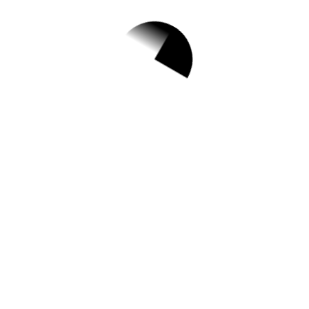
아기 똥 색 · 아기 똥 냄새 · 아기 똥 형태
목차
hide
아기 건강, ‘똥’에게 물어봐요!1편 – 아기 똥