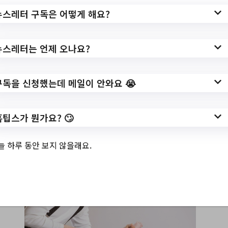
를 들고 병원을 찾아갈 수도 없는 노릇!! 기저귀를
뉴스레터 구독은 어떻게 해요?
갈아줄 때마다 유심히 살펴보고는 있지만, 도무지
이거 괜찮은 건지, 혹시 어디 아픈 건 아닐지 초보
엄빠는 애가 탑니다😫
뉴스레터는 언제 오나요?
아기 똥! 궁금증 한가득~ 걱정 한가득~일 초보 엄빠
들을 위해!! 저희 레디베이비가 준비해 봤어요,
‘응
가 색 · 냄새 · 형태로 체크해보는 아기 건강!’
자, 그
구독을 신청했는데 메일이 안와요 😭
럼 함께 보실까요?
홈팁스가 뭔가요? 🙄
POINT 1. 아기 똥 색 체크!
POINT 1.
아기 똥 색 체크!
늘 하루 동안 보지 않을래요.