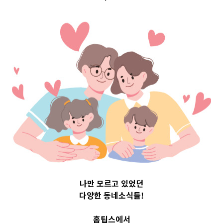
에게 물어봐요!]
1편-아기 똥 색
· 냄새 · 형태
2021-05-25
레디베이비-su
나만 모르고 있었던
다양한 동네소식들!
홈팁스에서