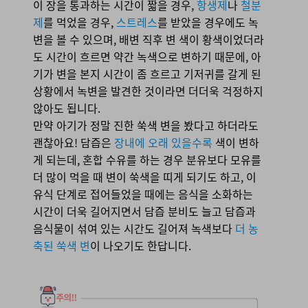
이 장을 통과하는 시간이 짧을 경우,
항생제
나
철분
제
를 먹었을 경우,
스트레스
를 받았을 경우에도 녹
변을 볼 수 있으며, 배변 직후 변 색이 황색이었더라
도 시간이 흐르면 약간 녹색으로 변하기 때문에, 아
기가 변을 본지 시간이 좀 흐르고 기저귀를 갈게 된
상황에서 녹변을 발견한 것이라면 더더욱 걱정하지
않아도 됩니다.
만약 아기가 정말 진한 쑥색 변을 봤다고 하더라도
괜찮아요! 담즙은
장내에 오래 있을수록
색이 변하
게 되는데, 혼합 수유를 하는 경우 분유보다 모유를
더 많이 먹을 때 변이 쑥색을 띠게 되기도 하고, 이
유식 단계로 접어들었을 때에는 음식을 소화하는
시간이 더욱 길어지면서 담즙 분비도 늘고 담즙과
음식물이 섞여 있는 시간도 길어져 녹색보다
더 농
축된 쑥색 변
이 나오기도 한답니다.