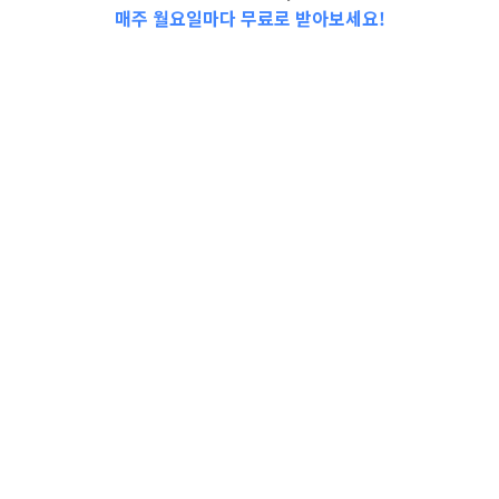
매주 월요일마다 무료로 받아보세요!
아기 건강, ‘똥’에게 물어봐요!
1편 – 아기 똥 색 · 냄새 · 형태