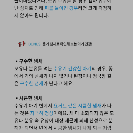
들이마셨다거나, 모유 수유를 할 경우 엄마 유두에
난 상처로 인해
피를 들이킨 경우
라면 크게 걱정하
지 않아도 됩니다.
BONUS.
응가 냄새로 확인해 보는 아기 건강!
▪
구수한 냄새
모유나 분유를 먹는
수유기 건강한 아기
의 경우,
똥
에서 거
의 냄새가 나지 않거나 된장이나 청국장 같
은
구수한 냄새
가 난다고 해요.
▪시큼한 냄새
수유기 아기 변
에서
요거트 같은
시큼한 냄새
가 나
는 것은
지극히 정상
이에요. 채 다 소화되지 않은 모
유나 분유 속 유당이 대장 세균에 의해 산성으로 분
해가 되면서 변에서 시큼한 냄새가 나게 되는 거랍