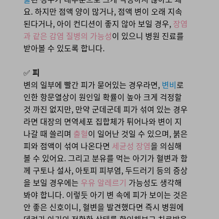
요. 하지만 점액 양이 많거나, 점액 변이 오래 지속
된다거나, 아이 컨디션이 좋지 않아 보일 경우,
장염
과 같은 감염 질병의 가능성
이 있으니 병원 진료를
받아볼 수 있도록 합니다.
✅
피
변의 일부에 빨간 피가 묻어있는 경우라면,
변비
로
인한 항문열상이 원인일 확률이 높아 크게 걱정할
것 까진 없지만, 만약 군데군데 피가 섞여 있는 경우
라면 대장의 면역세포 집합체가 튀어나와 변이 지
나갈 때 쓸리며
출혈
이 일어난 것일 수 있으며, 붉은
피와 점액이 섞여 나온다면
세균성 장염
을 의심해
볼 수 있어요. 그리고 분유를 먹는 아기가 혈변과 함
께 구토나 설사, 아토피 피부염, 두드러기 등의 증상
을 보일 경우에는
우유 알레르기
가능성도 생각해
봐야 합니다. 이렇듯 아기 변 속에 피가 보이는 것은
안 좋은 신호이니, 혈변을 발견했다면 즉시 병원에