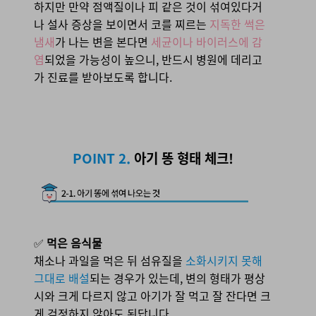
하지만 만약 점액질이나 피 같은 것이 섞여있다거
나 설사 증상을 보이면서
코를 찌르는
지독한 썩은
냄새
가 나는 변을 본다면
세균이나 바이러스에 감
염
되었을 가능성이 높으니, 반드시 병원에 데리고
가 진료를 받아보도록 합니다.
POINT 2. 아기 똥 형태 체크!
POINT 2.
아기 똥 형태 체크!
2-1. 아기 똥에 섞여 나오는 것
✅
먹은 음식물
채소나 과일을 먹은 뒤 섬유질을
소화시키지 못해
그대로 배설
되는 경우가 있는데, 변의 형태가 평상
시와 크게 다르지 않고 아기가 잘 먹고 잘 잔다면 크
게 걱정하지 않아도 된답니다.