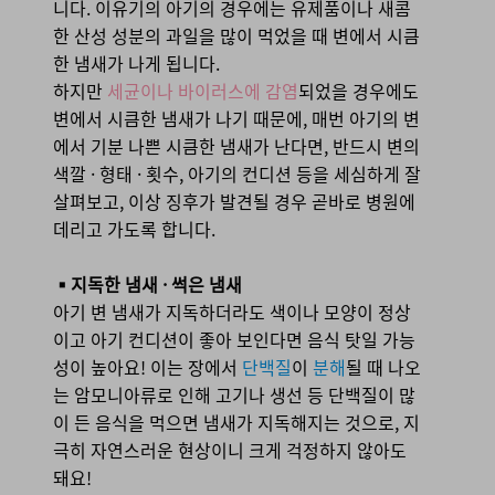
니다. 이유기의 아기의 경우에는 유제품이나 새콤
한 산성 성분의 과일을 많이 먹었을 때 변에서 시큼
한 냄새가 나게 됩니다.
하지만
세균이나 바이러스에 감염
되었을 경우에도
변에서 시큼한 냄새가 나기 때문에, 매번 아기의 변
에서 기분 나쁜 시큼한 냄새가 난다면, 반드시 변의
색깔 · 형태 · 횟수, 아기의 컨디션 등을 세심하게 잘
살펴보고, 이상 징후가 발견될 경우 곧바로 병원에
데리고 가도록 합니다.
▪지독한 냄새 · 썩은 냄새
아기 변 냄새가 지독하더라도 색이나 모양이 정상
이고 아기 컨디션이 좋아 보인다면 음식 탓일 가능
성이 높아요! 이는 장에서
단백질
이
분해
될 때 나오
는 암모니아류로 인해 고기나 생선 등 단백질이 많
이 든 음식을 먹으면 냄새가 지독해지는 것으로, 지
극히 자연스러운 현상이니 크게 걱정하지 않아도
돼요!