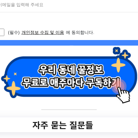
목차
숨기기
point 1. 시대와 함께 흐르는 동요사
point 2. 다함께 동요놀이 해요
2-1 재미있는 개사 동요놀이
2-2 쿵쿵짝짝 동요 악기놀이
2-3 알록달록 그림 동요놀이
point 3. ‘육알못’ 아빠를 위한 동요놀이
3-1 사랑하는 우리 가족
3-2 꿈틀꿈틀 인지발달 간지럼 놀이
3-3 아빠랑 ‘꼭꼭 약속해’
point 4. 유아영어! 영어동요로 시작하기
4-1 유아 파닉스, 단계별로 따라오세요
자주 묻는 질문들
4-2 엄마표 영어! 마더구스로 시작해요