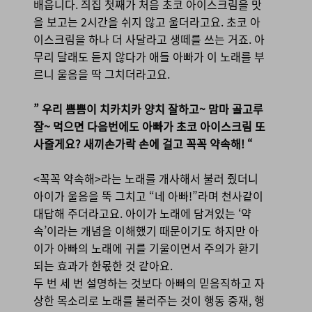
배웁니다. 즤집 첫째가 처음 초코 아이스크림을 맛
을 보고는 2시간을 쉬지 않고 울더라고요. 초코 아
이스크림을 하나 더 사달라고 생떼를 쓰는 거죠. 아
무리 달래도 듣지 않다가 애들 아빠가 이 노래를 부
르니 울음을 딱 그치더라고요.
” 우리 쁨쁨이 치카치카 양치 잘하고~ 맘마 골고루
잘~ 먹으면 다음번에도 아빠가 초코 아이스크림 또
사줄게요? 새끼손가락 손에 걸고 꼭꼭 약속해! “
<꼭꼭 약속해>라는 노래를 개사해서 불러 줬더니
아이가 울음을 뚝 그치고 “네 아빠!”라며 천사같이
대답해 주더라고요. 아이가 노래에 담겨있는 ‘약
속’이라는 개념을 이해했기 때문이기도 하지만 아
이가 아빠의 노래에 귀를 기울이면서 주의가 환기
되는 효과가 한몫한 것 같아요.
두 번 세 번 설명하는 것보다
아빠의 믿음직하고 자
상한 목소리로 노래를 불러주는 것이 행동 중재, 행