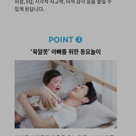
의성, EQ, 시각적 사고력, 미적 감각 등을 높일 수
있게 된답니다.
point 3. ‘육알못’ 아빠를 위한 동요놀이
‘육알못’ 아빠를 위한 동요놀이