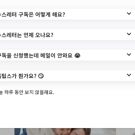
까마득한 옛날 옛적부터 유일한 놀이이며 교육 지
뉴스레터 구독은 어떻게 해요?
침서였던 동요. 하지만 요즘 좀처럼 들리지 않죠. 우
리 사회에서 점점 잊혀가고 있는 동요를 통해 잃어
버린 동심을 되찾고 꽁꽁 얼어붙었던 차가운 감성
뉴스레터는 언제 오나요?
을 녹여보는 시간을 가져보도록 하겠습니다.
레디베이비 가족분들께 동요에 대한 정보를 어떻게
전해드려야 잘했다고 소문이 날까? 하고 고민하던
구독을 신청했는데 메일이 안와요 😭
어느 날이었습니다. 즤집 첫째 아이가
홈팁스가 뭔가요? 🙄
엄마야~ 엄마야~ 뭐하니?
콤퓨타한다~! 엄마야~ 엄마야~ 뭐하니?
늘 하루 동안 보지 않을래요.
하고 노래를 부르는데 빵 터졌네요 하하하!😂