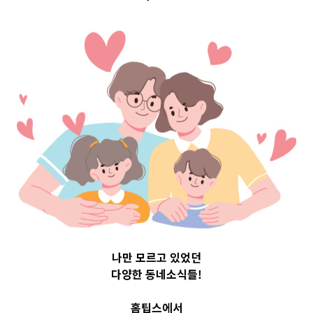
시기별 가이드
선정방식
2020-07-29
readybaby-admin
나만 모르고 있었던
다양한 동네소식들!
홈팁스에서