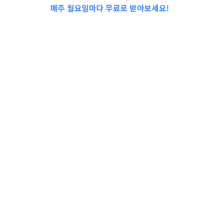
매주 월요일마다 무료로 받아보세요!
레디 베이비의 시기는 어떻게 구분되어 있
을까요?
잘 모르는 아기의 헷갈리는 시기 구분을 확
인하고 선택할 수 있어요💛