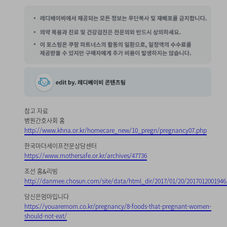
참고 자료
병원간호사회 홈
http://www.khna.or.kr/homecare_new/10_pregn/pregnancy07.php
한국마더세이프전문상담센터
https://www.mothersafe.or.kr/archives/47736
조선 홈&리빙
http://danmee.chosun.com/site/data/html_dir/2017/01/20/2017012001946
당신은엄마입니다
https://youaremom.co.kr/pregnancy/8-foods-that-pregnant-women-
should-not-eat/