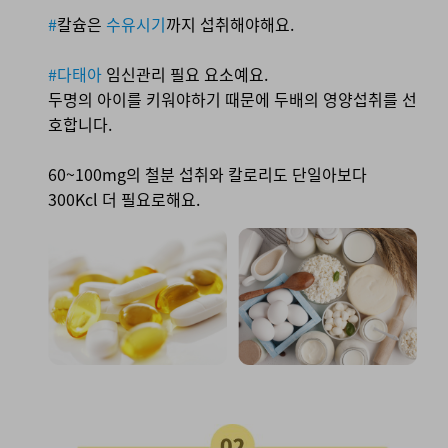
#
칼슘은
수유시기
까지 섭취해야해요.
#다태아
임신관리 필요 요소예요.
두명의 아이를 키워야하기 때문에 두배의 영양섭취를 선
호합니다.
60~100mg의 철분 섭취와 칼로리도 단일아보다
300Kcl 더 필요로해요.
02. 태아에게 끼치는 음식