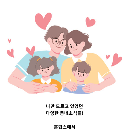
드]임신안정기 뭐
든 해도 괜찮을
까?
2020-07-15
readybaby-admin
나만 모르고 있었던
다양한 동네소식들!
홈팁스에서