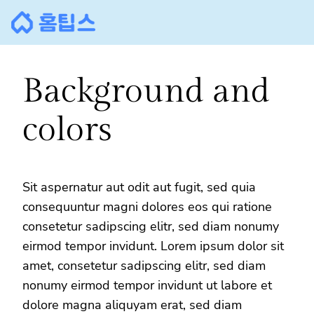
콘
텐
츠
로
Background and
바
로
colors
가
기
Sit aspernatur aut odit aut fugit, sed quia
consequuntur magni dolores eos qui ratione
consetetur sadipscing elitr, sed diam nonumy
eirmod tempor invidunt. Lorem ipsum dolor sit
amet, consetetur sadipscing elitr, sed diam
nonumy eirmod tempor invidunt ut labore et
dolore magna aliquyam erat, sed diam