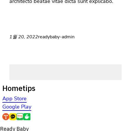
architecto beatae vitae dicta sunt explicabo.
1월 20, 2022
readybaby-admin
Hometips
App Store
Google Play
Ready Baby