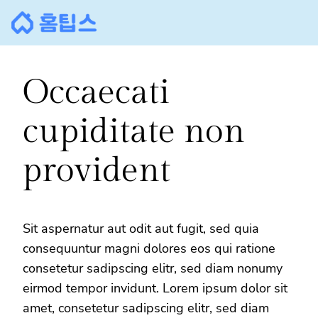
콘
텐
츠
로
Occaecati
바
로
cupiditate non
가
기
provident
Sit aspernatur aut odit aut fugit, sed quia
consequuntur magni dolores eos qui ratione
consetetur sadipscing elitr, sed diam nonumy
eirmod tempor invidunt. Lorem ipsum dolor sit
amet, consetetur sadipscing elitr, sed diam