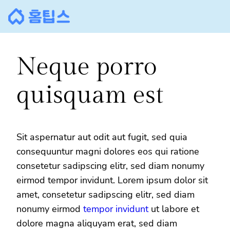
콘
텐
츠
로
Neque porro
바
로
quisquam est
가
기
Sit aspernatur aut odit aut fugit, sed quia
consequuntur magni dolores eos qui ratione
consetetur sadipscing elitr, sed diam nonumy
eirmod tempor invidunt. Lorem ipsum dolor sit
amet, consetetur sadipscing elitr, sed diam
nonumy eirmod
tempor invidunt
ut labore et
dolore magna aliquyam erat, sed diam