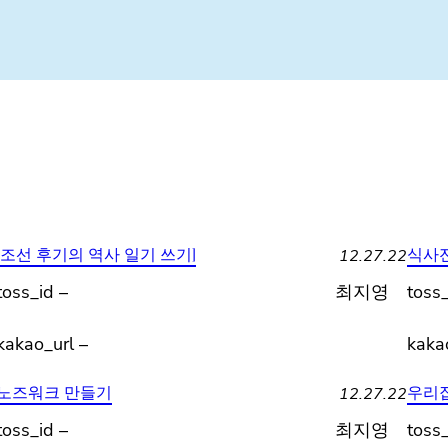
12.27.22
[조선 후기의 역사 일기 쓰기]
식사전
toss_id –
최지영
toss_
kakao_url –
kaka
12.27.22
노즈워크 만들기
우리집
toss_id –
최지영
toss_