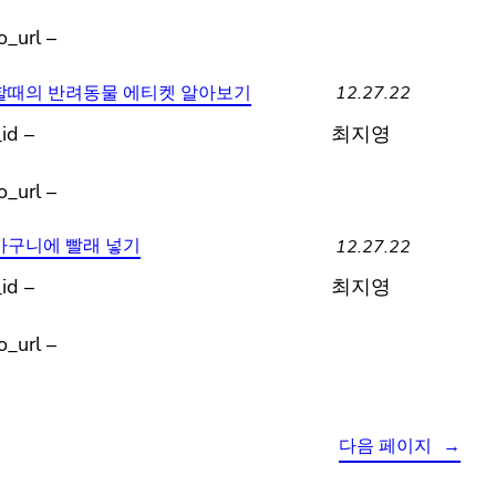
o_url –
12.27.22
할때의 반려동물 에티켓 알아보기
id –
최지영
o_url –
12.27.22
바구니에 빨래 넣기
id –
최지영
o_url –
다음 페이지
→