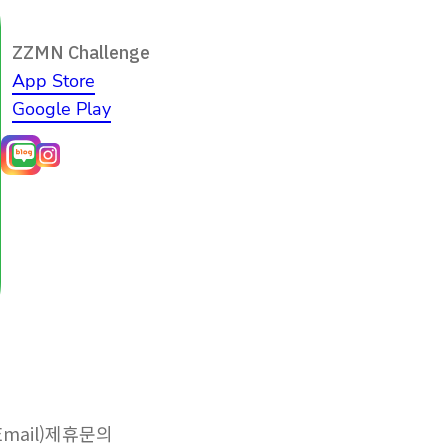
ZZMN Challenge
App Store
Google Play
ail)
제휴문의