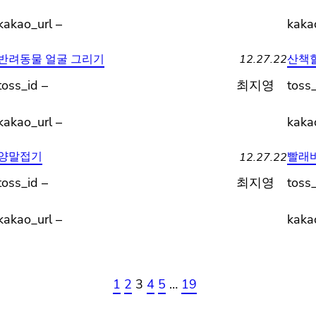
kakao_url –
kaka
12.27.22
반려동물 얼굴 그리기
산책
toss_id –
최지영
toss_
kakao_url –
kaka
12.27.22
양말접기
빨래
toss_id –
최지영
toss_
kakao_url –
kaka
1
2
3
4
5
…
19