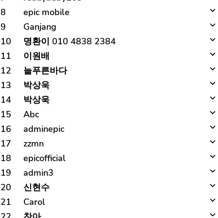
8
epic mobile
9
Ganjang
10
명환이 010 4838 2384
11
이원배
12
늘푸른바다
13
박상욱
14
박상욱
15
Abc
16
adminepic
17
zzmn
18
epicofficial
19
admin3
20
신현수
21
Carol
22
찬아