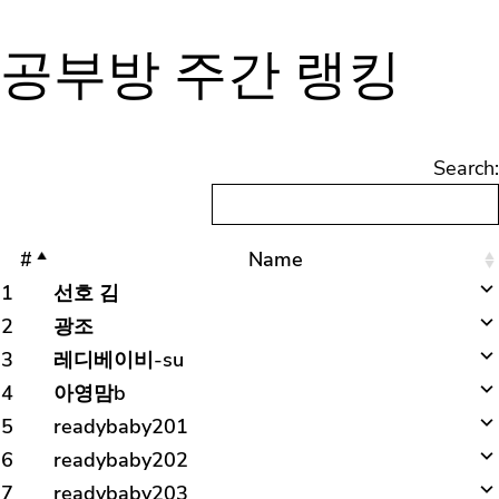
공부방 주간 랭킹
Search:
#
Name
1
선호 김
2
광조
3
레디베이비-su
4
아영맘b
5
readybaby201
6
readybaby202
7
readybaby203