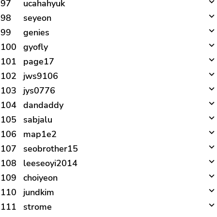
97
ucahahyuk
98
seyeon
99
genies
100
gyofly
101
page17
102
jws9106
103
jys0776
104
dandaddy
105
sabjalu
106
map1e2
107
seobrother15
108
leeseoyi2014
109
choiyeon
110
jundkim
111
strome