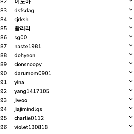
82
이도아
83
dsfsdag
84
cjrksh
85
촬리리
86
sg00
87
naste1981
88
dohyeon
89
cionsnoopy
90
darumom0901
91
yina
92
yang1417105
93
jiwoo
94
jiajimindlqs
95
charlie0112
96
violet130818