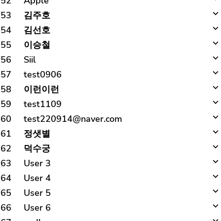
52
Apple
53
김주호
54
김선호
55
이승철
56
Siil
57
test0906
58
이런이런
59
test1109
60
test220914@naver.com
61
정샛별
62
덕수궁
63
User 3
64
User 4
65
User 5
66
User 6