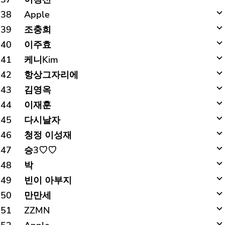
38
Apple
39
조충희
40
이주효
41
케니Kim
42
항상그자리에
43
김영옥
44
이재훈
45
다시날자
46
청정 이성재
47
승3♡♡
48
박
49
빈이 아부지
50
만만세
51
ZZMN