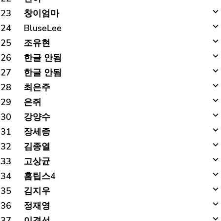
23
창이엄마
24
BluseLee
25
조유현
26
한글 안됨
27
한글 안됨
28
최은주
29
은쥐
30
강양수
31
장세종
32
김종열
33
고상균
34
홈팁스4
35
김지우
36
정재영
37
이경선